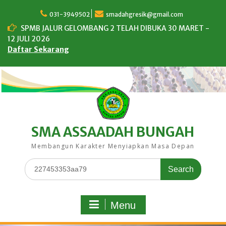
Skip
to
031-3949502
smadahgresik@gmail.com
content
SPMB JALUR GELOMBANG 2 TELAH DIBUKA 30 MARET -
12 JULI 2026
Daftar Sekarang
SMA ASSAADAH BUNGAH
Membangun Karakter Menyiapkan Masa Depan
Search
for:
Menu