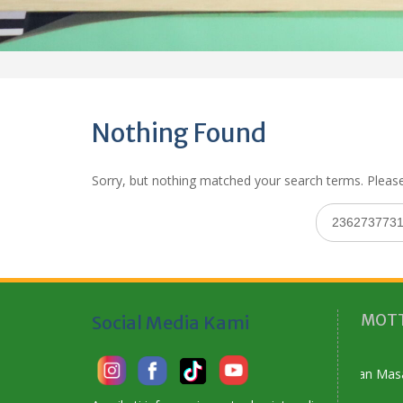
Nothing Found
Sorry, but nothing matched your search terms. Please
Search
for:
MOTT
Social Media Kami
Membangun Karakter Menyiapkan Masa Depan