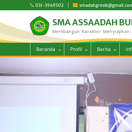
Skip
031-3949502
smadahgresik@gmail.co
to
content
SMA ASSAADAH B
Membangun Karakter Menyiapkan
Beranda
Profil
Berita
In