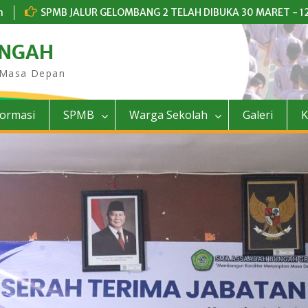
m
SPMB JALUR GELOMBANG 2 TELAH DIBUKA 30 MARET - 12
UNGAH
 Masa Depan
formasi
SPMB
Warga Sekolah
Galeri
K