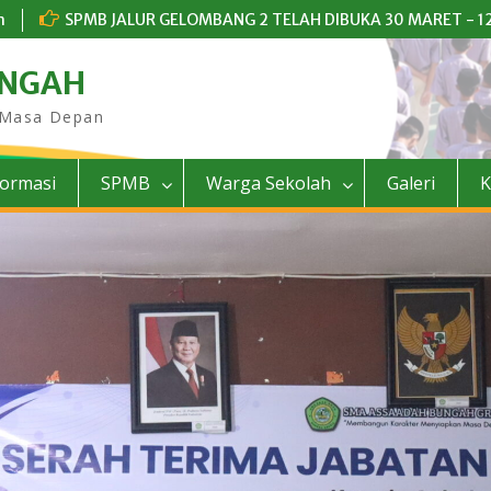
m
SPMB JALUR GELOMBANG 2 TELAH DIBUKA 30 MARET - 12
UNGAH
 Masa Depan
formasi
SPMB
Warga Sekolah
Galeri
K