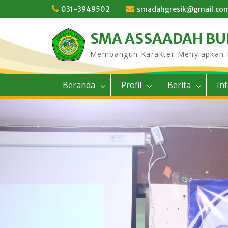
Skip
031-3949502
smadahgresik@gmail.co
to
content
SMA ASSAADAH B
Membangun Karakter Menyiapkan
Beranda
Profil
Berita
In