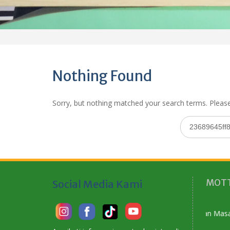
Nothing Found
Sorry, but nothing matched your search terms. Please
Search
for:
MOTT
Social Media Kami
Membangun Karakter Menyiapkan Masa Depan