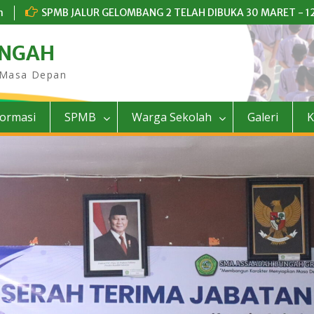
m
SPMB JALUR GELOMBANG 2 TELAH DIBUKA 30 MARET - 12
UNGAH
 Masa Depan
formasi
SPMB
Warga Sekolah
Galeri
K