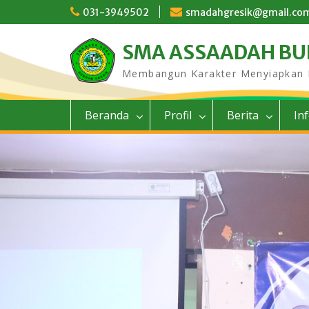
Skip
031-3949502
smadahgresik@gmail.co
to
content
SMA ASSAADAH B
Membangun Karakter Menyiapkan
Beranda
Profil
Berita
In