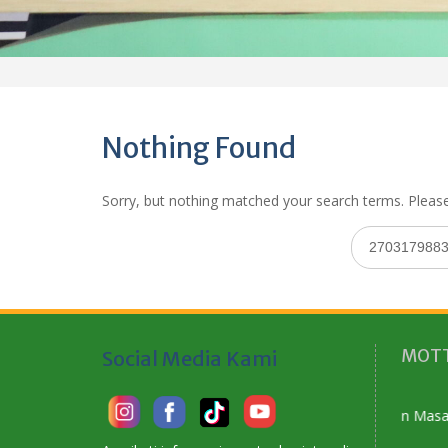
Nothing Found
Sorry, but nothing matched your search terms. Please
Search
for:
MOTT
Social Media Kami
Membangun Karakter Menyiapkan Masa Depan