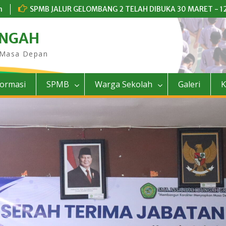
m
SPMB JALUR GELOMBANG 2 TELAH DIBUKA 30 MARET - 12
UNGAH
 Masa Depan
formasi
SPMB
Warga Sekolah
Galeri
K