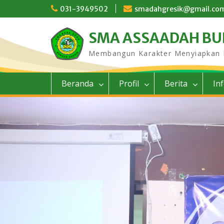
Skip
031-3949502
smadahgresik@gmail.co
to
content
SMA ASSAADAH B
Membangun Karakter Menyiapkan
Beranda
Profil
Berita
In