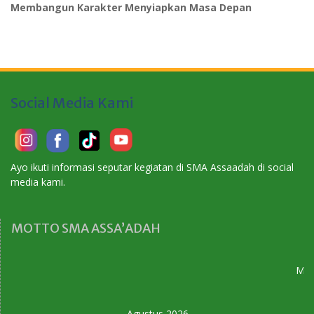
Membangun Karakter Menyiapkan Masa Depan
Social Media Kami
Ayo ikuti informasi seputar kegiatan di SMA Assaadah di social
media kami.
MOTTO SMA ASSA’ADAH
Memb
Agustus 2026