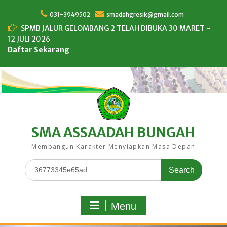
Skip
to
031-3949502
smadahgresik@gmail.com
content
SPMB JALUR GELOMBANG 2 TELAH DIBUKA 30 MARET -
12 JULI 2026
Daftar Sekarang
SMA ASSAADAH BUNGAH
Membangun Karakter Menyiapkan Masa Depan
Search
for:
Menu