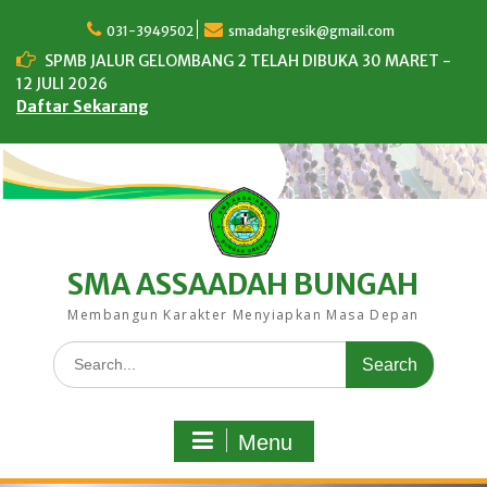
Skip
to
031-3949502
smadahgresik@gmail.com
content
SPMB JALUR GELOMBANG 2 TELAH DIBUKA 30 MARET -
12 JULI 2026
Daftar Sekarang
SMA ASSAADAH BUNGAH
Membangun Karakter Menyiapkan Masa Depan
Search
for:
Menu