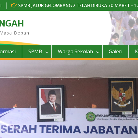
m
SPMB JALUR GELOMBANG 2 TELAH DIBUKA 30 MARET - 12
UNGAH
 Masa Depan
formasi
SPMB
Warga Sekolah
Galeri
K