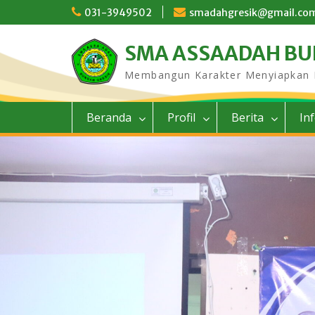
Skip
031-3949502
smadahgresik@gmail.co
to
content
SMA ASSAADAH B
Membangun Karakter Menyiapkan
Beranda
Profil
Berita
In