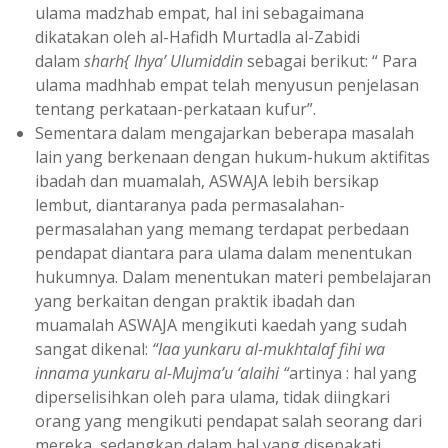
ulama madzhab empat, hal ini sebagaimana
dikatakan oleh al-Hafidh Murtadla al-Zabidi
dalam
sharh{ Ihya’ Ulumiddin
sebagai berikut: “ Para
ulama madhhab empat telah menyusun penjelasan
tentang perkataan-perkataan kufur”.
Sementara dalam mengajarkan beberapa masalah
lain yang berkenaan dengan hukum-hukum aktifitas
ibadah dan muamalah, ASWAJA lebih bersikap
lembut, diantaranya pada permasalahan-
permasalahan yang memang terdapat perbedaan
pendapat diantara para ulama dalam menentukan
hukumnya. Dalam menentukan materi pembelajaran
yang berkaitan dengan praktik ibadah dan
muamalah ASWAJA mengikuti kaedah yang sudah
sangat dikenal:
“laa yunkaru al-mukhtalaf fihi wa
innama yunkaru al-Mujma’u ‘alaihi “
artinya : hal yang
diperselisihkan oleh para ulama, tidak diingkari
orang yang mengikuti pendapat salah seorang dari
mereka, sedangkan dalam hal yang disepakati