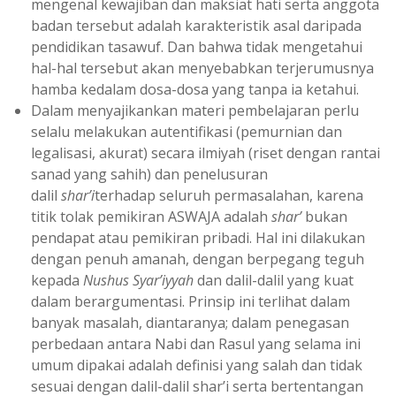
mengenal kewajiban dan maksiat hati serta anggota
badan tersebut adalah karakteristik asal daripada
pendidikan tasawuf. Dan bahwa tidak mengetahui
hal-hal tersebut akan menyebabkan terjerumusnya
hamba kedalam dosa-dosa yang tanpa ia ketahui.
Dalam menyajikankan materi pembelajaran perlu
selalu melakukan autentifikasi (pemurnian dan
legalisasi, akurat) secara ilmiyah (riset dengan rantai
sanad yang sahih) dan penelusuran
dalil
shar’i
terhadap seluruh permasalahan, karena
titik tolak pemikiran ASWAJA adalah
shar’
bukan
pendapat atau pemikiran pribadi. Hal ini dilakukan
dengan penuh amanah, dengan berpegang teguh
kepada
Nushus Syar’iyyah
dan dalil-dalil yang kuat
dalam berargumentasi. Prinsip ini terlihat dalam
banyak masalah, diantaranya; dalam penegasan
perbedaan antara Nabi dan Rasul yang selama ini
umum dipakai adalah definisi yang salah dan tidak
sesuai dengan dalil-dalil shar’i serta bertentangan