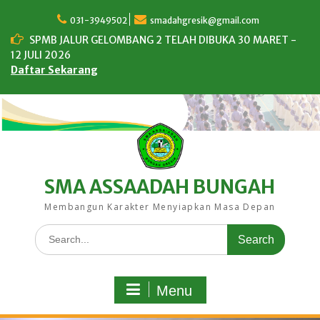
Skip
to
031-3949502
smadahgresik@gmail.com
content
SPMB JALUR GELOMBANG 2 TELAH DIBUKA 30 MARET -
12 JULI 2026
Daftar Sekarang
SMA ASSAADAH BUNGAH
Membangun Karakter Menyiapkan Masa Depan
Search
for:
Menu