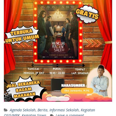
Agenda Sekolah
,
Berita
,
Informasi Sekolah
,
Kegiatan
OSIS/MPK
,
Kegiatan Siswa
Leave a comment