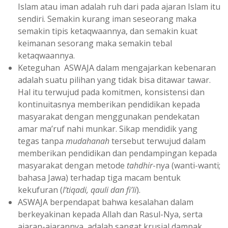
Islam atau iman adalah ruh dari pada ajaran Islam itu
sendiri. Semakin kurang iman seseorang maka
semakin tipis ketaqwaannya, dan semakin kuat
keimanan sesorang maka semakin tebal
ketaqwaannya.
Keteguhan ASWAJA dalam mengajarkan kebenaran
adalah suatu pilihan yang tidak bisa ditawar tawar.
Hal itu terwujud pada komitmen, konsistensi dan
kontinuitasnya memberikan pendidikan kepada
masyarakat dengan menggunakan pendekatan
amar ma’ruf nahi munkar. Sikap mendidik yang
tegas tanpa
mudahanah
tersebut terwujud dalam
memberikan pendidikan dan pendampingan kepada
masyarakat dengan metode
tahdhir
-nya (wanti-wanti;
bahasa Jawa) terhadap tiga macam bentuk
kekufuran (
I’tiqadi, qauli dan fi’li
).
ASWAJA berpendapat bahwa kesalahan dalam
berkeyakinan kepada Allah dan Rasul-Nya, serta
ajaran-ajarannya adalah sangat krusial dampak