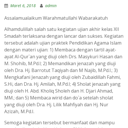
Maret 6, 2018
admin
Assalamualaikum Warahmatullahi Wabarakatuh
Alhamdulillah salah satu kegiatan ujian akhir kelas XII
Smadah terlaksana dengan lancar dan sukses. Kegiatan
tersebut adalah ujian praktek Pendidikan Agama Islam
dengan materi ujian: 1) Membaca dengan tartil ayat-
ayat Al-Qur`an yang diuji oleh Drs. Masykuri Hasan dan
M. Shohib, M.Pd.I; 2) Memandikan jenazah yang diuji
oleh Dra. Hj. Barrotut Taqiyah dan M Najib, M.Pd.I.; 3)
Mengkafani Jenazah yang diuji oleh Zubaidillah Fahmi,
S.Hi, dan Dra. Hj. Amilah, M.Pd.I; 4) Sholat jenazah yang
diuji oleh H. Abd. Kholiq Sholeh dan H. Djari Ahmad,
MM.; dan 5) Membaca wirid dan do`a setelah sholat
yang diuji oleh Dra. Hj. Lilik Mahfiyah dan Hj. Nur
Azizah, M.Pd.I.
Semoga kegiatan tersebut bermanfaat dan mampu