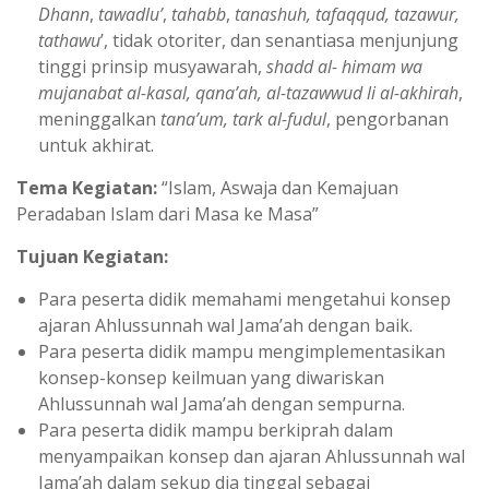
Dhann
,
tawadlu’
,
tahabb
,
tanashuh, tafaqqud, tazawur,
tathawu
’, tidak otoriter, dan senantiasa menjunjung
tinggi prinsip musyawarah,
shadd al- himam wa
mujanabat al-kasal, qana’ah, al-tazawwud li al-akhirah
,
meninggalkan
tana’um, tark al-fudul
, pengorbanan
untuk akhirat.
Tema Kegiatan:
“Islam, Aswaja dan Kemajuan
Peradaban Islam dari Masa ke Masa”
Tujuan Kegiatan:
Para peserta didik memahami mengetahui konsep
ajaran Ahlussunnah wal Jama’ah dengan baik.
Para peserta didik mampu mengimplementasikan
konsep-konsep keilmuan yang diwariskan
Ahlussunnah wal Jama’ah dengan sempurna.
Para peserta didik mampu berkiprah dalam
menyampaikan konsep dan ajaran Ahlussunnah wal
Jama’ah dalam sekup dia tinggal sebagai