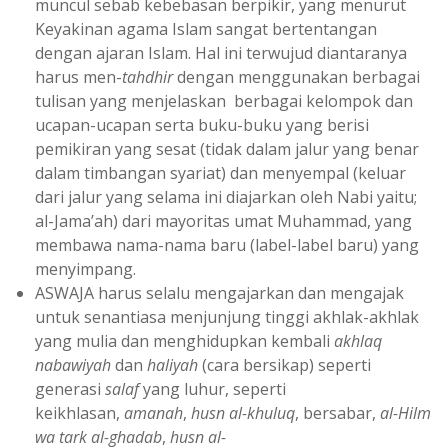
muncul sebab kebebasan berpikir, yang menurut
Keyakinan agama Islam sangat bertentangan
dengan ajaran Islam. Hal ini terwujud diantaranya
harus men-
tahdhir
dengan menggunakan berbagai
tulisan yang menjelaskan berbagai kelompok dan
ucapan-ucapan serta buku-buku yang berisi
pemikiran yang sesat (tidak dalam jalur yang benar
dalam timbangan syariat) dan menyempal (keluar
dari jalur yang selama ini diajarkan oleh Nabi yaitu;
al-Jama’ah) dari mayoritas umat Muhammad, yang
membawa nama-nama baru (label-label baru) yang
menyimpang.
ASWAJA harus selalu mengajarkan dan mengajak
untuk senantiasa menjunjung tinggi akhlak-akhlak
yang mulia dan menghidupkan kembali
akhlaq
nabawiyah
dan
haliyah
(cara bersikap) seperti
generasi
salaf
yang luhur, seperti
keikhlasan,
amanah
,
husn al-khuluq
, bersabar,
al-Hilm
wa tark al-ghadab
,
husn al-