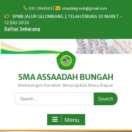
Skip
to
031-3949502
smadahgresik@gmail.com
content
SPMB JALUR GELOMBANG 2 TELAH DIBUKA 30 MARET -
12 JULI 2026
Daftar Sekarang
SMA ASSAADAH BUNGAH
Membangun Karakter Menyiapkan Masa Depan
Search
for:
Menu