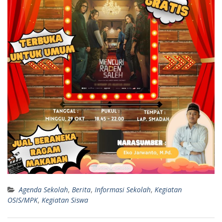
Agenda Sekolah
,
Berita
,
Informasi Sekolah
,
Kegiatan
OSIS/MPK
,
Kegiatan Siswa