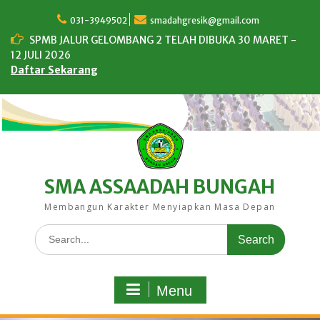
Skip
to
031-3949502
smadahgresik@gmail.com
content
SPMB JALUR GELOMBANG 2 TELAH DIBUKA 30 MARET -
12 JULI 2026
Daftar Sekarang
SMA ASSAADAH BUNGAH
Membangun Karakter Menyiapkan Masa Depan
Search
for:
Menu