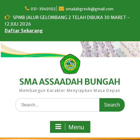
Skip
to
031-3949502
smadahgresik@gmail.com
content
SPMB JALUR GELOMBANG 2 TELAH DIBUKA 30 MARET -
12 JULI 2026
Daftar Sekarang
SMA ASSAADAH BUNGAH
Membangun Karakter Menyiapkan Masa Depan
Search
for:
Menu