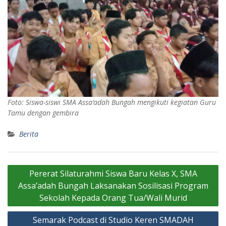
Foto: Siswa-siswi SMA Assa’adah Bungah mengikuti kegiatan Guru
Tamu dengan gembira
Berita
Navigasi
Pererat Silaturahmi Siswa Baru Kelas X, SMA
pos
Assa’adah Bungah Laksanakan Sosilisasi Program
Sekolah Kepada Orang Tua/Wali Murid
Semarak Podcast di Studio Keren SMADAH