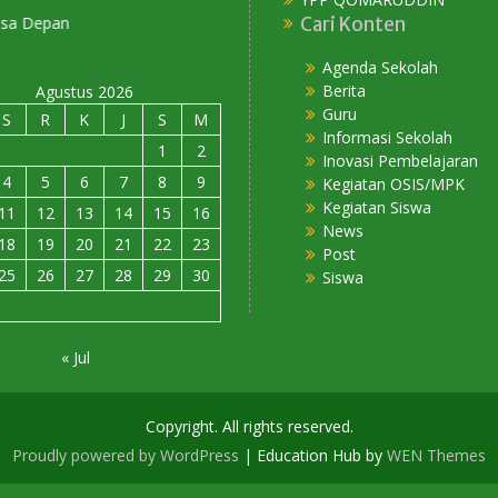
Cari Konten
Agenda Sekolah
Berita
Agustus 2026
Guru
S
R
K
J
S
M
Informasi Sekolah
1
2
Inovasi Pembelajaran
4
5
6
7
8
9
Kegiatan OSIS/MPK
Kegiatan Siswa
11
12
13
14
15
16
News
18
19
20
21
22
23
Post
25
26
27
28
29
30
Siswa
« Jul
Copyright. All rights reserved.
Proudly powered by WordPress
|
Education Hub by
WEN Themes