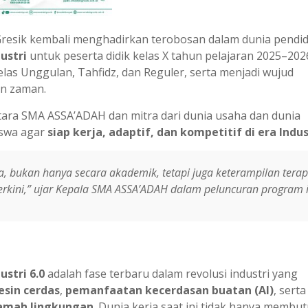
sik kembali menghadirkan terobosan dalam dunia pendid
ustri
untuk peserta didik kelas X tahun pelajaran 2025–202
kelas Unggulan, Tahfidz, dan Reguler, serta menjadi wujud
n zaman.
ntara SMA ASSA’ADAH dan mitra dari dunia usaha dan dunia
iswa agar
siap kerja, adaptif, dan kompetitif di era Indus
a, bukan hanya secara akademik, tetapi juga keterampilan tera
rkini,” ujar Kepala SMA ASSA’ADAH dalam peluncuran program i
ustri 6.0
adalah fase terbaru dalam revolusi industri yang
esin cerdas
,
pemanfaatan kecerdasan buatan (AI)
, serta
ramah lingkungan
. Dunia kerja saat ini tidak hanya membu