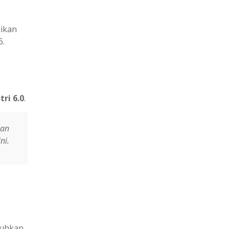
ikan
6.
tri 6.0
.
pan
ni.
tuhkan