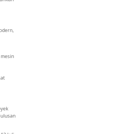
odern,
 mesin
at
oyek
lulusan