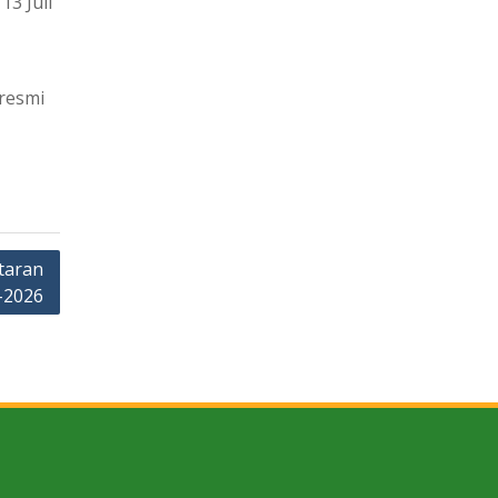
13 Juli
 resmi
taran
-2026