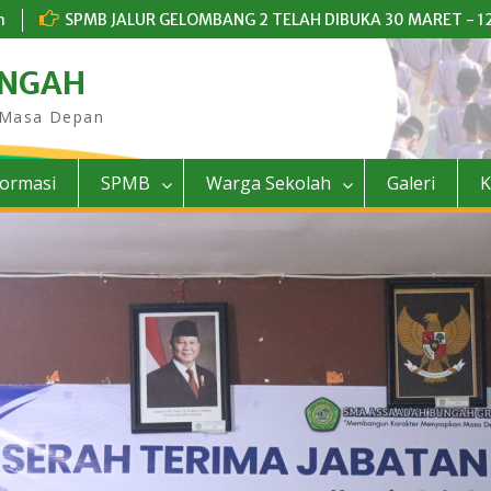
m
SPMB JALUR GELOMBANG 2 TELAH DIBUKA 30 MARET - 12
UNGAH
 Masa Depan
formasi
SPMB
Warga Sekolah
Galeri
K