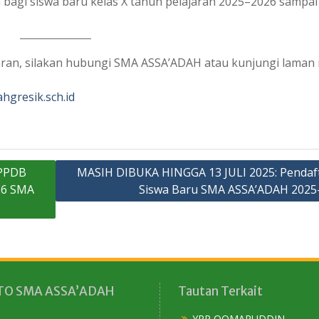
 bagi siswa baru kelas X tahun pelajaran 2025–2026 sampai 
ftaran, silakan hubungi SMA ASSA’ADAH atau kunjungi laman
hgresik.sch.id
 PPDB
MASIH DIBUKA HINGGA 13 JULI 2025: Pendaf
26 SMA
Siswa Baru SMA ASSA’ADAH 2025
O SMA ASSA’ADAH
Tautan Terkait
YPP QOMARUDDIN