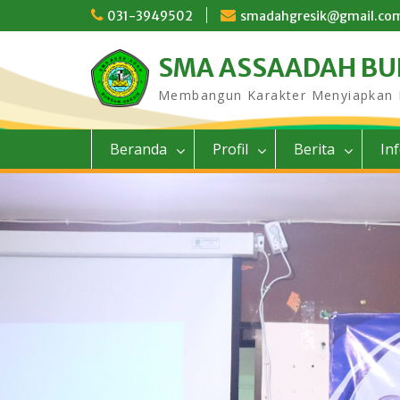
Skip
031-3949502
smadahgresik@gmail.co
to
content
SMA ASSAADAH B
Membangun Karakter Menyiapkan
Beranda
Profil
Berita
In