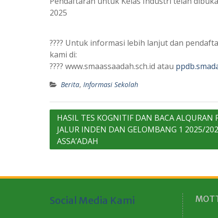
Pendaftaran untuk Kelas Industri telah dibuka
2025
???? Untuk informasi lebih lanjut dan penda
kami di:
???? www.smaassaadah.sch.id atau
ppdb.smada
Berita
,
Informasi Sekolah
Navigasi
HASIL TES KOGNITIF DAN BACA ALQURAN
JALUR INDEN DAN GELOMBANG 1 2025/20
pos
ASSA’ADAH
MOTT
Social Media Kami