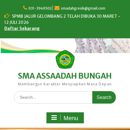
Skip
to
031-3949502
smadahgresik@gmail.com
content
SPMB JALUR GELOMBANG 2 TELAH DIBUKA 30 MARET -
12 JULI 2026
Daftar Sekarang
SMA ASSAADAH BUNGAH
Membangun Karakter Menyiapkan Masa Depan
Search
for:
Menu