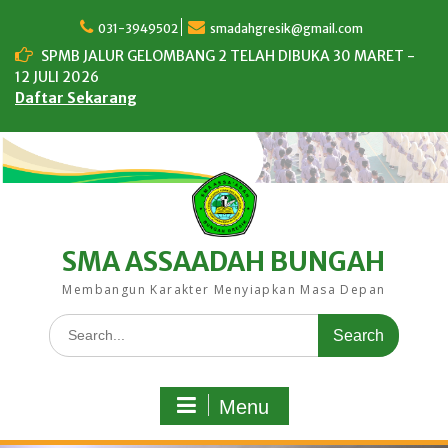
Skip
to
031-3949502
smadahgresik@gmail.com
content
SPMB JALUR GELOMBANG 2 TELAH DIBUKA 30 MARET -
12 JULI 2026
Daftar Sekarang
SMA ASSAADAH BUNGAH
Membangun Karakter Menyiapkan Masa Depan
Search
for:
Menu