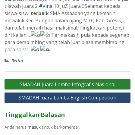
tilawah juara 2
#Vina
10 JuZ juara 3Selamat kepada
siswa-siswi
terbaik
SMA Assaadah yang kemarin
mewakili Kec. Bungah dalam ajang MTQ Kab. Gresik,
dan telah meraih hasil maksimal. Tingkatkan potensi
diri kalian….
Terimakasih pula kepada segenap
para pembimbing yang telah luar biasa membimbing
para santri
Berita
Navigasi
SMADAH Juara Lomba Infografis Nasional
pos
SMADAH Juara Lomba English Competition
Tinggalkan Balasan
Anda harus
masuk
untuk berkomentar.