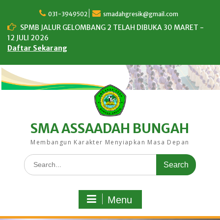
Skip
to
031-3949502
smadahgresik@gmail.com
content
SPMB JALUR GELOMBANG 2 TELAH DIBUKA 30 MARET -
12 JULI 2026
Daftar Sekarang
SMA ASSAADAH BUNGAH
Membangun Karakter Menyiapkan Masa Depan
Search
for:
Menu