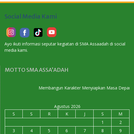
Social Media Kami
Ayo ikuti informasi seputar kegiatan di SMA Assaadah di social
media kami.
MOTTO SMA ASSA’ADAH
Membangun Karakter Menyiapkan Masa Depan
Agustus 2026
S
S
R
K
J
S
M
1
2
3
4
5
6
7
8
9