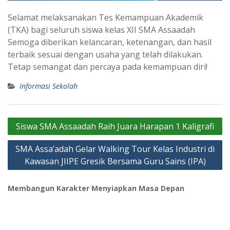
Selamat melaksanakan Tes Kemampuan Akademik
(TKA) bagi seluruh siswa kelas XII SMA Assaadah
Semoga diberikan kelancaran, ketenangan, dan hasil
terbaik sesuai dengan usaha yang telah dilakukan.
Tetap semangat dan percaya pada kemampuan diri!
Informasi Sekolah
Navigasi
Siswa SMA Assaadah Raih Juara Harapan 1 Kaligrafi
pos
SMA Assa’adah Gelar Walking Tour Kelas Industri di
Kawasan JIIPE Gresik Bersama Guru Sains (IPA)
Membangun Karakter Menyiapkan Masa Depan