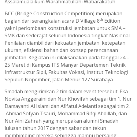
Assalamualaikum Warahmatullahi Wabarakatuh
BCC (Bridge Construction Competition) merupakan
th
bagian dari serangkaian acara D`Village 8
Edition
yakni perlombaan konstruksi jembatan untuk SMA –
SMK dan sederajat seluruh Indonesia tingkat Nasional.
Penilaian diambil dari kekuatan jembatan, ketepatan
ukuran, efisiensi bahan dan konsep perencanaan
jembatan. Kegiatan ini dilaksanakan pada tanggal 24 –
25 Maret di Kampus ITS Manyar Departemen Teknik
Infrastruktur Sipil, Fakultas Vokasi, Institut Teknologi
Sepuluh Nopember, Jalan Menur 127 Surabaya.
Smadah mengirimkan 2 tim dalam event tersebut. Eka
Novita Anggeraini dan Nur Khovifah sebagai tim 1, Nur
Damayanti Al Islami dan Afifatul Adelanti sebagai tim 2.
Ahmad Sofyan Tsauri, Mohammad Rifqi Abdillah, dan
Nur Aini Zahrah yang merupakan alumni Smadah
lulusan tahun 2017 dengan sabar dan tekun
membimbing mereka sehingga mampu bersaing