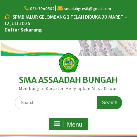
Skip
to
031-3949502
smadahgresik@gmail.com
content
SPMB JALUR GELOMBANG 2 TELAH DIBUKA 30 MARET -
12 JULI 2026
Daftar Sekarang
SMA ASSAADAH BUNGAH
Membangun Karakter Menyiapkan Masa Depan
Search
for:
Menu