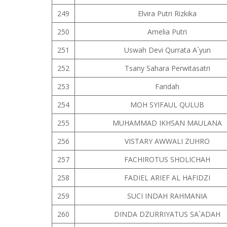
249
Elvira Putri Rizkika
250
Amelia Putri
251
Uswah Devi Qurrata A`yun
252
Tsany Sahara Perwitasatri
253
Faridah
254
MOH SYIFAUL QULUB
255
MUHAMMAD IKHSAN MAULANA
256
VISTARY AWWALI ZUHRO
257
FACHIROTUS SHOLICHAH
258
FADIEL ARIEF AL HAFIDZI
259
SUCI INDAH RAHMANIA
260
DINDA DZURRIYATUS SA`ADAH