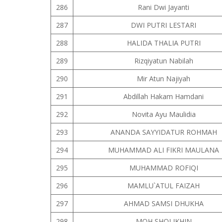
286
Rani Dwi Jayanti
287
DWI PUTRI LESTARI
288
HALIDA THALIA PUTRI
289
Rizqiyatun Nabilah
290
Mir Atun Najiyah
291
Abdillah Hakam Hamdani
292
Novita Ayu Maulidia
293
ANANDA SAYYIDATUR ROHMAH
294
MUHAMMAD ALI FIKRI MAULANA
295
MUHAMMAD ROFIQI
296
MAMLU`ATUL FAIZAH
297
AHMAD SAMSI DHUKHA
298
MOH SHOLIKHIN