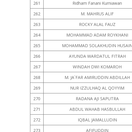
261
Ridham Fanani Kurniawan
262
M. MAHRUS ALIF
263
ROCKY ALAL FAUZ
264
MOHAMMAD ADAM ROYKHANI
265
MOHAMMAD SOLAKHUDIN HUSAI
266
AYUNDA WARDATUL FITRAH
267
WINDAH DWI KOMAROH
268
M. JA`FAR AMIRUDDIN ABDILLAH
269
NUR IZZULHAQ AL QOYYIM
270
RADANA AJI SAPUTRA
271
ABDUL WAHAB HASBULLAH
272
IQBAL JAMALLUDIN
273
AFIFUDDIN