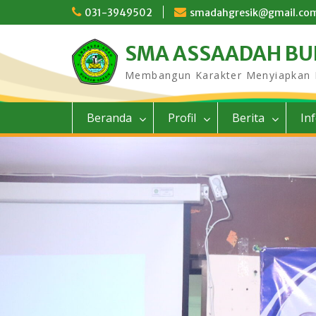
Skip
031-3949502
smadahgresik@gmail.co
to
content
SMA ASSAADAH B
Membangun Karakter Menyiapkan
Beranda
Profil
Berita
In