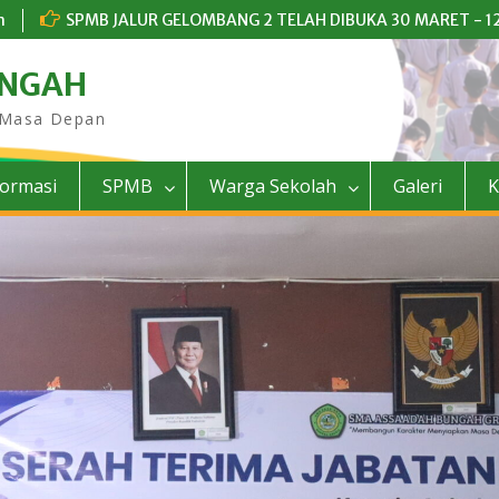
m
SPMB JALUR GELOMBANG 2 TELAH DIBUKA 30 MARET - 12
UNGAH
 Masa Depan
formasi
SPMB
Warga Sekolah
Galeri
K