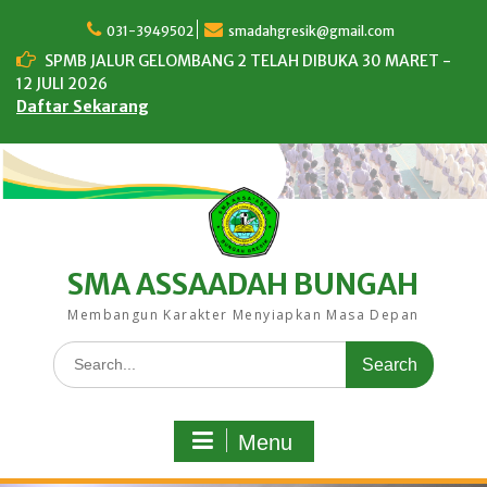
Skip
to
031-3949502
smadahgresik@gmail.com
content
SPMB JALUR GELOMBANG 2 TELAH DIBUKA 30 MARET -
12 JULI 2026
Daftar Sekarang
SMA ASSAADAH BUNGAH
Membangun Karakter Menyiapkan Masa Depan
Search
for:
Menu