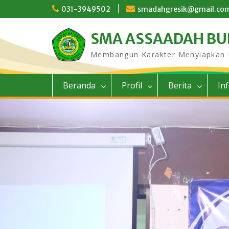
Skip
031-3949502
smadahgresik@gmail.co
to
content
SMA ASSAADAH B
Membangun Karakter Menyiapkan
Beranda
Profil
Berita
In