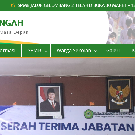
m
SPMB JALUR GELOMBANG 2 TELAH DIBUKA 30 MARET - 12
UNGAH
 Masa Depan
formasi
SPMB
Warga Sekolah
Galeri
K