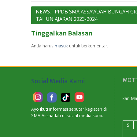
Navigasi
NEWS..!: PPDB SMA ASSA’ADAH BUNGAH GR
TAHUN AJARAN 2023-2024
pos
Tinggalkan Balasan
Anda harus
masuk
untuk berkomentar.
MOTT
Social Media Kami
Membangun Karakter Menyiapkan Masa Depan
Ayo ikuti informasi seputar kegiatan di
SMA Assaadah di social media kami.
S