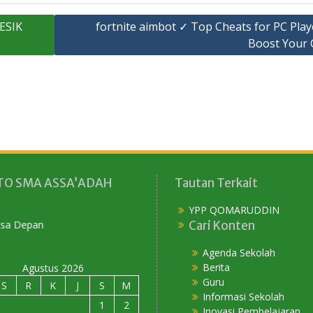
ESIK
fortnite aimbot ✓ Top Cheats for PC Play
Boost Your
O SMA ASSA’ADAH
Tautan Terkait
YPP QOMARUDDIN
Cari Konten
Agenda Sekolah
Berita
Agustus 2026
Guru
S
R
K
J
S
M
Informasi Sekolah
1
2
Inovasi Pembelajaran