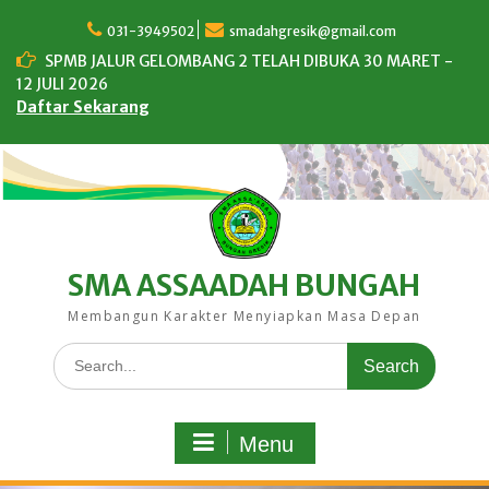
Skip
to
031-3949502
smadahgresik@gmail.com
content
SPMB JALUR GELOMBANG 2 TELAH DIBUKA 30 MARET -
12 JULI 2026
Daftar Sekarang
SMA ASSAADAH BUNGAH
Membangun Karakter Menyiapkan Masa Depan
Search
for:
Menu