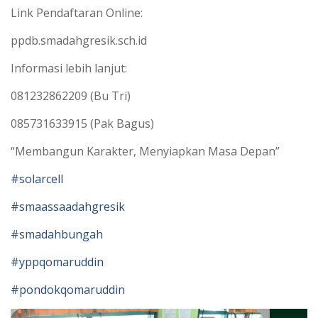
Link Pendaftaran Online:
ppdb.smadahgresik.sch.id
Informasi lebih lanjut:
081232862209 (Bu Tri)
085731633915 (Pak Bagus)
“Membangun Karakter, Menyiapkan Masa Depan”
#solarcell
#smaassaadahgresik
#smadahbungah
#yppqomaruddin
#pondokqomaruddin