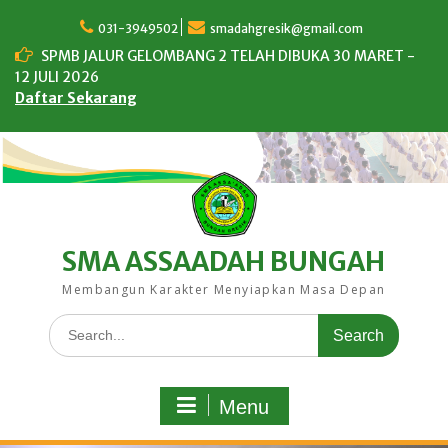
Skip
to
031-3949502
smadahgresik@gmail.com
content
SPMB JALUR GELOMBANG 2 TELAH DIBUKA 30 MARET -
12 JULI 2026
Daftar Sekarang
SMA ASSAADAH BUNGAH
Membangun Karakter Menyiapkan Masa Depan
Search
for:
Menu