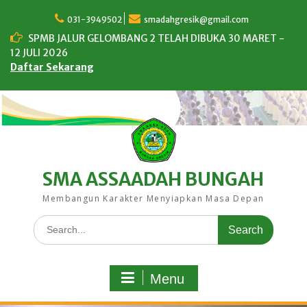
Skip
to
031-3949502
smadahgresik@gmail.com
content
SPMB JALUR GELOMBANG 2 TELAH DIBUKA 30 MARET -
12 JULI 2026
Daftar Sekarang
SMA ASSAADAH BUNGAH
Membangun Karakter Menyiapkan Masa Depan
Search
for:
Menu