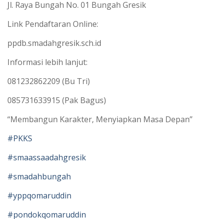
Jl. Raya Bungah No. 01 Bungah Gresik
Link Pendaftaran Online:
ppdb.smadahgresik.sch.id
Informasi lebih lanjut:
081232862209 (Bu Tri)
085731633915 (Pak Bagus)
“Membangun Karakter, Menyiapkan Masa Depan”
#PKKS
#smaassaadahgresik
#smadahbungah
#yppqomaruddin
#pondokqomaruddin