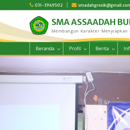
Skip
031-3949502
smadahgresik@gmail.co
to
content
SMA ASSAADAH B
Membangun Karakter Menyiapkan
Beranda
Profil
Berita
In