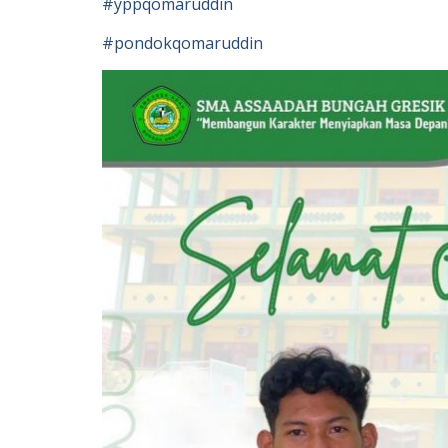
#yppqomaruddin
#pondokqomaruddin