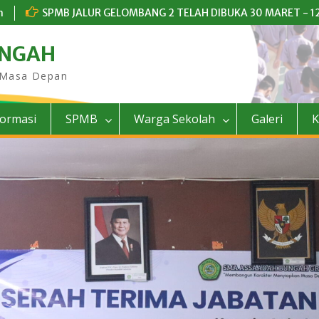
m
SPMB JALUR GELOMBANG 2 TELAH DIBUKA 30 MARET - 12
UNGAH
 Masa Depan
formasi
SPMB
Warga Sekolah
Galeri
K