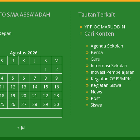
O SMA ASSA’ADAH
Tautan Terkait
YPP QOMARUDDIN
Membangun Karakter Menyiapkan Masa 
Cari Konten
Agenda Sekolah
Berita
Agustus 2026
Guru
S
R
K
J
S
M
Informasi Sekolah
1
2
Inovasi Pembelajaran
4
5
6
7
8
9
Kegiatan OSIS/MPK
Kegiatan Siswa
11
12
13
14
15
16
News
18
19
20
21
22
23
Post
25
26
27
28
29
30
Siswa
« Jul