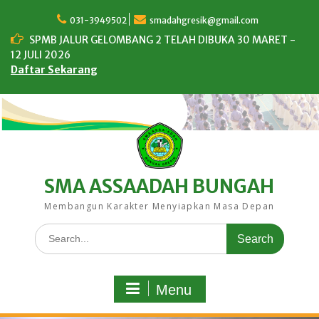
Skip
to
031-3949502
smadahgresik@gmail.com
content
SPMB JALUR GELOMBANG 2 TELAH DIBUKA 30 MARET -
12 JULI 2026
Daftar Sekarang
SMA ASSAADAH BUNGAH
Membangun Karakter Menyiapkan Masa Depan
Search
for:
Menu