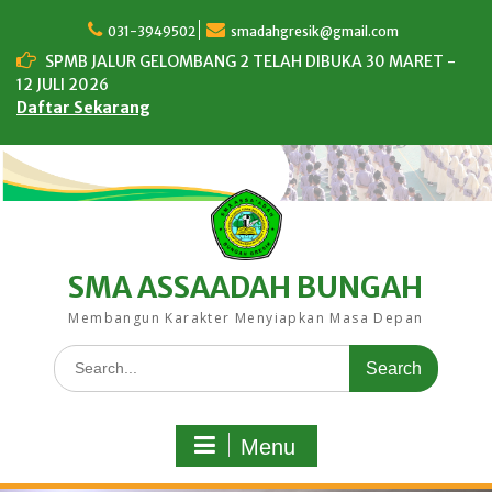
Skip
to
031-3949502
smadahgresik@gmail.com
content
SPMB JALUR GELOMBANG 2 TELAH DIBUKA 30 MARET -
12 JULI 2026
Daftar Sekarang
SMA ASSAADAH BUNGAH
Membangun Karakter Menyiapkan Masa Depan
Search
for:
Menu