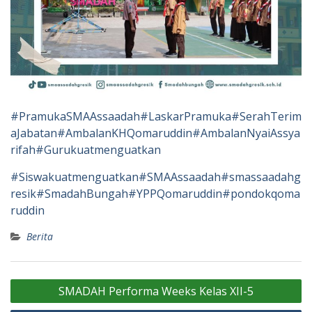
#PramukaSMAAssaadah
#LaskarPramuka
#SerahTerim
aJabatan
#AmbalanKHQomaruddin
#AmbalanNyaiAssya
rifah
#Gurukuatmenguatkan
#Siswakuatmenguatkan
#SMAAssaadah
#smassaadahg
resik
#SmadahBungah
#YPPQomaruddin
#pondokqoma
ruddin
Berita
Navigasi
SMADAH Performa Weeks Kelas XII-5
pos