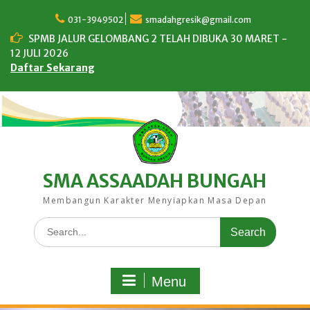
Skip
to
031-3949502
smadahgresik@gmail.com
content
SPMB JALUR GELOMBANG 2 TELAH DIBUKA 30 MARET -
12 JULI 2026
Daftar Sekarang
SMA ASSAADAH BUNGAH
Membangun Karakter Menyiapkan Masa Depan
Search
for:
Menu