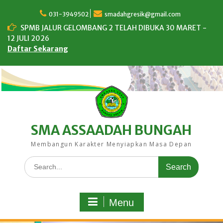
Skip
to
031-3949502
smadahgresik@gmail.com
content
SPMB JALUR GELOMBANG 2 TELAH DIBUKA 30 MARET -
12 JULI 2026
Daftar Sekarang
SMA ASSAADAH BUNGAH
Membangun Karakter Menyiapkan Masa Depan
Search
for:
Menu