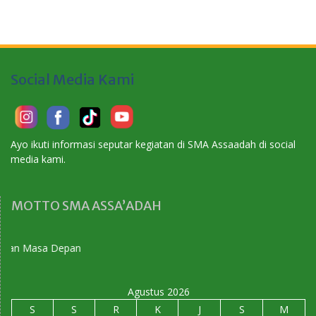
Social Media Kami
Ayo ikuti informasi seputar kegiatan di SMA Assaadah di social
media kami.
MOTTO SMA ASSA’ADAH
n Masa Depan
Agustus 2026
S
S
R
K
J
S
M