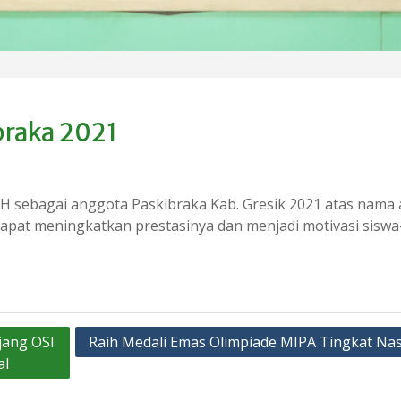
braka 2021
DAH sebagai anggota Paskibraka Kab. Gresik 2021 atas nama
dapat meningkatkan prestasinya dan menjadi motivasi siswa
jang OSI
Raih Medali Emas Olimpiade MIPA Tingkat Nas
al