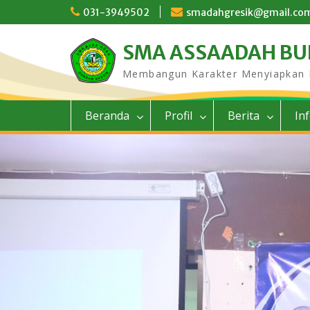
Skip
031-3949502
smadahgresik@gmail.co
to
content
SMA ASSAADAH B
Membangun Karakter Menyiapkan
Beranda
Profil
Berita
In