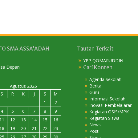
O SMA ASSA’ADAH
Tautan Terkait
YPP QOMARUDDIN
Cari Konten
Agenda Sekolah
Berita
Agustus 2026
Guru
S
R
K
J
S
M
Informasi Sekolah
1
2
Inovasi Pembelajaran
4
5
6
7
8
9
Kegiatan OSIS/MPK
Kegiatan Siswa
11
12
13
14
15
16
News
18
19
20
21
22
23
Post
25
26
27
28
29
30
Siswa