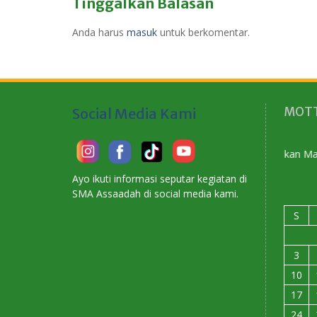
Tinggalkan Balasan
Anda harus
masuk
untuk berkomentar.
MOTT
Social Media Kami
Membangun Karakter Menyiapkan Masa Depan
Ayo ikuti informasi seputar kegiatan di
SMA Assaadah di social media kami.
S
3
10
17
24