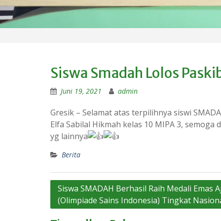
Siswa Smadah Lolos Paski
Juni 19, 2021
admin
Gresik – Selamat atas terpilihnya siswi SMA
Elfa Sabilal Hikmah kelas 10 MIPA 3, semoga 
yg lainnya
Berita
Navigasi
Siswa SMADAH Berhasil Raih Medali Emas A
(Olimpiade Sains Indonesia) Tingkat Nasion
pos