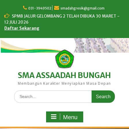
Skip
to
031-3949502
smadahgresik@gmail.com
content
SPMB JALUR GELOMBANG 2 TELAH DIBUKA 30 MARET -
12 JULI 2026
Daftar Sekarang
SMA ASSAADAH BUNGAH
Membangun Karakter Menyiapkan Masa Depan
Search
for:
Menu