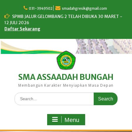
Skip
to
031-3949502
smadahgresik@gmail.com
content
SPMB JALUR GELOMBANG 2 TELAH DIBUKA 30 MARET -
12 JULI 2026
Daftar Sekarang
SMA ASSAADAH BUNGAH
Membangun Karakter Menyiapkan Masa Depan
Search
for:
Menu