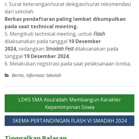
c. Surat keterangan/surat delegasi/surat rekomendasi
dari sekolah.
Berkas pendaftaran paling lambat dikumpulkan
pada saat technical meeting.
5. Mengikuti technical meeting, untuk
Flash
dilaksanakan pada tanggal
10 Desember
2024,
sedangkan
Smadah Fest
dilaksanakan pada
tanggal
19 Desember 2024
;
6. Melakukan registrasi pada saat pelaksanaan lomba.
Berita
,
Informasi Sekolah
Navigasi
LDKS SMA Assa’adah: Membangun Karakter
pos
Kepemimpinan Siswa
SKEMA PERTANDINGAN FLASH VI SMADAH 2024
Tinggalkan Balasan