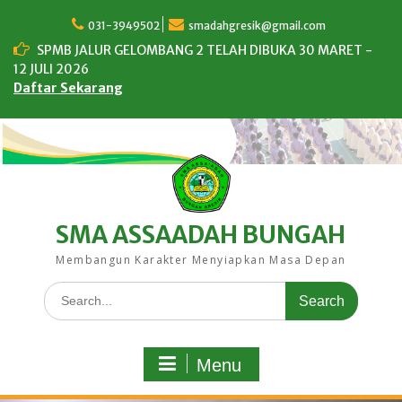
Skip
to
031-3949502
smadahgresik@gmail.com
content
SPMB JALUR GELOMBANG 2 TELAH DIBUKA 30 MARET -
12 JULI 2026
Daftar Sekarang
SMA ASSAADAH BUNGAH
Membangun Karakter Menyiapkan Masa Depan
Search
for:
Menu