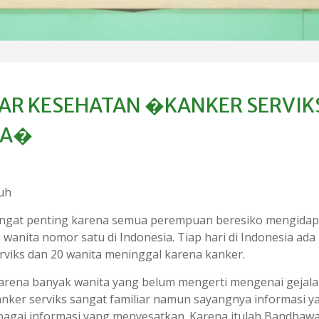
AR KESEHATAN �KANKER SERVIK
WA�
uh
sangat penting karena semua perempuan beresiko mengidap
anita nomor satu di Indonesia. Tiap hari di Indonesia ada
rviks dan 20 wanita meninggal karena kanker.
karena banyak wanita yang belum mengerti mengenai gejala
anker serviks sangat familiar namun sayangnya informasi y
agai informasi yang menyesatkan. Karena itulah Bandhaw