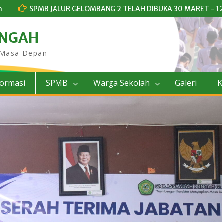
m
SPMB JALUR GELOMBANG 2 TELAH DIBUKA 30 MARET - 12
UNGAH
 Masa Depan
formasi
SPMB
Warga Sekolah
Galeri
K