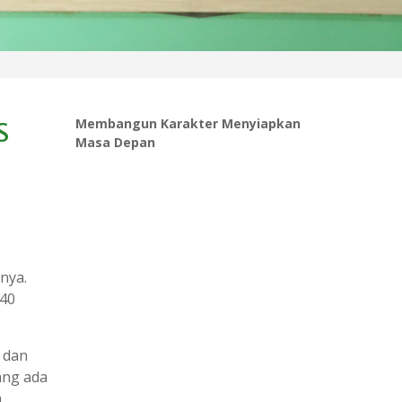
Membangun Karakter Menyiapkan
S
Masa Depan
nya.
 40
 dan
ang ada
a