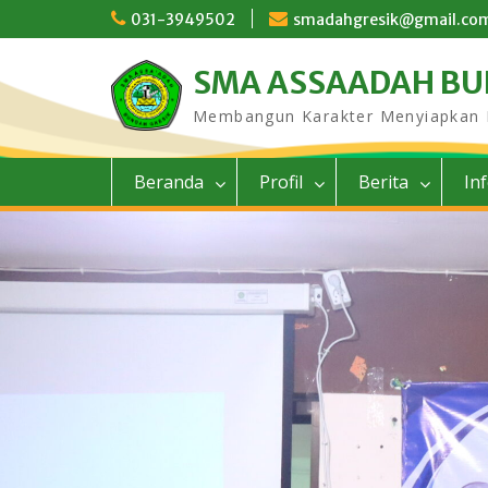
Skip
031-3949502
smadahgresik@gmail.co
to
content
SMA ASSAADAH B
Membangun Karakter Menyiapkan
Beranda
Profil
Berita
In