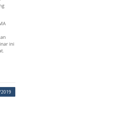
ng
SMA
gan
nar ini
t.
/2019