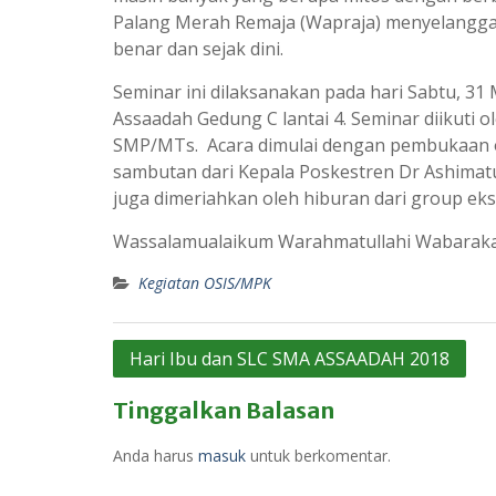
Palang Merah Remaja (Wapraja) menyelangga
benar dan sejak dini.
Seminar ini dilaksanakan pada hari Sabtu, 3
Assaadah Gedung C lantai 4. Seminar diikuti o
SMP/MTs. Acara dimulai dengan pembukaan o
sambutan dari Kepala Poskestren Dr Ashimatul
juga dimeriahkan oleh hiburan dari group ek
Wassalamualaikum Warahmatullahi Wabarak
Kegiatan OSIS/MPK
Navigasi
Hari Ibu dan SLC SMA ASSAADAH 2018
pos
Tinggalkan Balasan
Anda harus
masuk
untuk berkomentar.