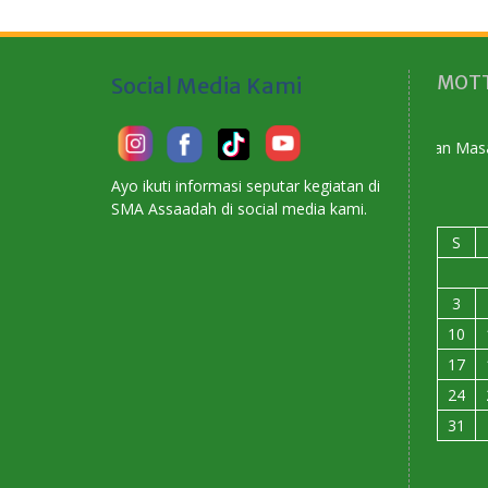
MOTT
Social Media Kami
Membangun Karakter Menyiapkan Masa Depan
Ayo ikuti informasi seputar kegiatan di
SMA Assaadah di social media kami.
S
3
10
17
24
31