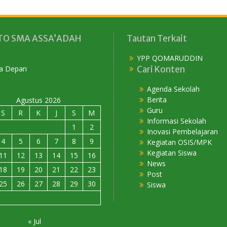
O SMA ASSA’ADAH
Tautan Terkait
YPP QOMARUDDIN
Cari Konten
Agenda Sekolah
Berita
Agustus 2026
Guru
S
R
K
J
S
M
Informasi Sekolah
1
2
Inovasi Pembelajaran
4
5
6
7
8
9
Kegiatan OSIS/MPK
Kegiatan Siswa
11
12
13
14
15
16
News
18
19
20
21
22
23
Post
25
26
27
28
29
30
Siswa
« Jul