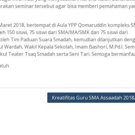
rakan seminar tersebut agar bisa memberi pemahaman ya
1 Maret 2018, bertempat di Aula YPP Qomaruddin kompleks 
leh 150 siswi, 75 siswi dari SMA/MA/SMK dan 75 siswi dari
leh Tim Paduan Suara Smadah, kemudian dilanjutkan den
 Wardah, Wakil Kepala Sekolah, Imam Bashori, M.Pd.I. Semi
skul Teater Tsaq Smadah serta Seni Tari. Semoga bermanfaa
atuh
Kreatifitas Guru SMA Assaadah 2018