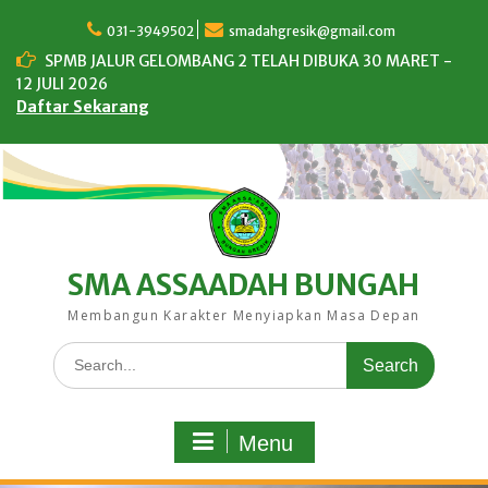
Skip
to
031-3949502
smadahgresik@gmail.com
content
SPMB JALUR GELOMBANG 2 TELAH DIBUKA 30 MARET -
12 JULI 2026
Daftar Sekarang
SMA ASSAADAH BUNGAH
Membangun Karakter Menyiapkan Masa Depan
Search
for:
Menu